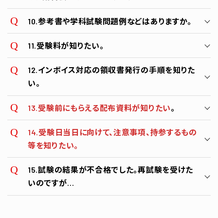
℡06-6649-1405
10.参考書や学科試験問題例などはありますか。
こちら
11.受験料が知りたい。
こちら
12.インボイス対応の領収書発行の手順を知りた
参考書・学科試験問題例
い。
大阪府溶接技術協会（当協会）
13.受験前にもらえる配布資料が知りたい
。
技能実習生 溶接評価試験（専門級・実技試験）基礎講習
のご案内
14.受験日当日に向けて、注意事項、持参するもの
等を知りたい。
詳細はwebをご覧ください。
15.試験の結果が不合格でした。再試験を受けた
申告書
いのですが…
溶接技能評価試験受験の心得（抜粋）
こちら