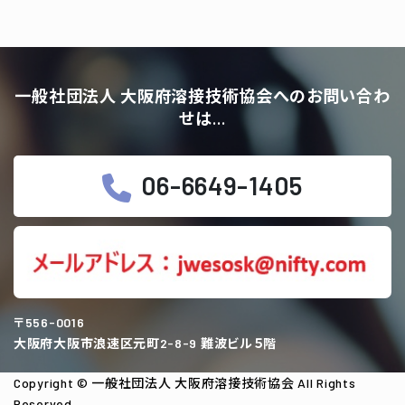
当日手順
会場案内
ポリテクセンター関西
当日手順
と
会場案内
溶接技能評価試験の受験を希望される方々
規格改定による変更の件
へ
詳細はwebをご覧ください。
一般社団法人 大阪府溶接技術協会へのお問い合わ
せは…
06-6649-1405
〒556-0016
大阪府大阪市浪速区元町2-8-9 難波ビル５階
Copyright © 一般社団法人 大阪府溶接技術協会 All Rights
Reserved.