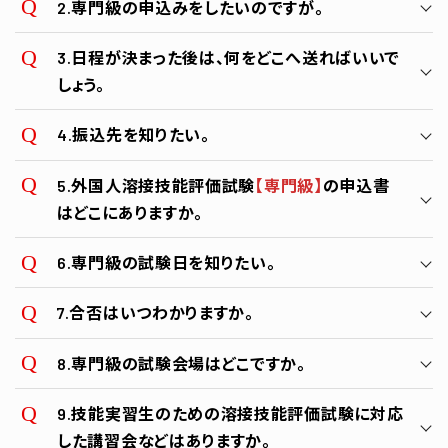
2.専門級の申込みをしたいのですが。
ポータルサイト
3.日程が決まった後は、何をどこへ送ればいいで
機構へ申請
しょう。
4.振込先を知りたい。
外国人溶接技能評価試験 申込書
5.外国人溶接技能評価試験
【専門級】
の申込書
初級試験の合格証明書の写し
はどこにありますか。
りそな銀行 難波支店 普通口座 0504194
一般社団法人 大阪府溶接技術協会
写真
6.専門級の試験日を知りたい。
再試験
専門級結果
日本溶接協会
証明書の写し
7.合否はいつわかりますか。
申込書送付先
受験日の翌月25日前後に発表されます。
溶接技能評価試験の申込みについて
8.専門級の試験会場はどこですか。
※ただし、月の後半の受験日については、発表が翌々月判
〒556-0016
定となります。
大阪市浪速区元町2-8-9
日本溶接協会関西地区検定委員会
9.技能実習生のための溶接技能評価試験に対応
一般社団法人 大阪府溶接技術協会
した講習会などはありますか。