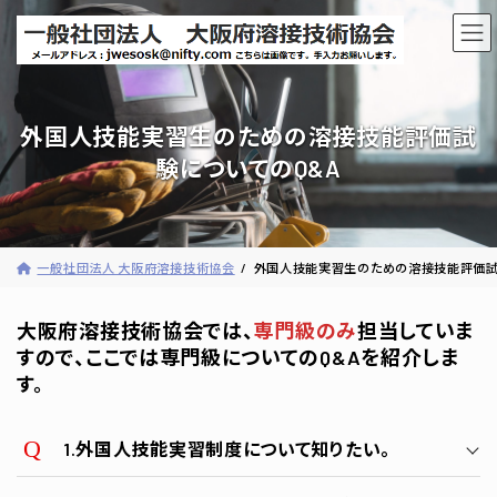
コ
ナ
ン
ビ
テ
ゲ
ン
ー
ツ
シ
へ
ョ
外国人技能実習生のための溶接技能評価試
ス
ン
験についてのQ&A
キ
に
ッ
移
プ
動
一般社団法人 大阪府溶接技術協会
外国人技能実習生のための溶接技能評価試
大阪府溶接技術協会では、
専門級のみ
担当していま
すので、ここでは専門級についてのQ&Aを紹介しま
す。
1.外国人技能実習制度について知りたい。
外国人技能実習制度 - JWES:日溶協