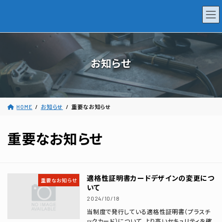
コ
ナ
和歌山県溶接協会
ン
ビ
テ
ゲ
ン
ー
ツ
シ
へ
ョ
お知らせ
ス
ン
キ
に
ッ
移
プ
動
HOME
お知らせ
重要なお知らせ
重要なお知らせ
適格性証明書カードデザインの変更につ
重要なお知らせ
いて
2024/10/18
当制度で発行している適格性証明書（プラスチ
ックカード）について、より高いセキュリティを確