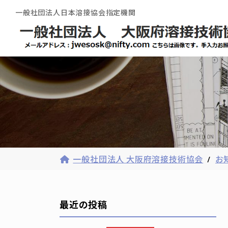
コ
ナ
一般社団法人日本溶接協会指定機関
ン
ビ
テ
ゲ
ン
ー
ツ
シ
へ
ョ
ス
ン
キ
に
ッ
移
プ
動
一般社団法人 大阪府溶接技術協会
お
最近の投稿