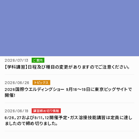
2026/07/21
講習締め切り情報
7/28開催 半自動溶接・学科講習は定員に達しましたので締め切り
ました。
2026/07/15
ご案内
令和９年3月5日（金）銀ろう付技術研修会の募集を開始致しまし
た。
2026/07/13
ご案内
【学科講習】日程及び種目の変更がありますのでご注意ください。
2026/06/26
トピックス
2026国際ウエルディングショー 9月16～19日に東京ビッグサイトで
開催！
2026/06/19
講習締め切り情報
6/26，27および9/11，12開催予定・ガス溶接技能講習は定員に達し
ましたので締め切りました。