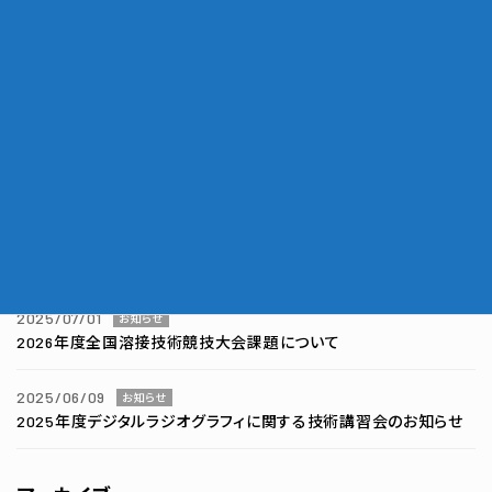
2025/12/12
重要なお知らせ
令和8年度 評価試験日程が決まりました
2025/12/08
イベント
【第62回群馬県溶接技術コンクール】開催のお知らせ
2025/07/02
イベント
【溶接技能向上のための学科講習会】被覆アーク溶接2025年11月
11日(火)・半自動溶接2025年11月14日(金)・ステンレス鋼溶接2025
年11月28日(金) 開催のお知らせ
2025/07/01
お知らせ
2026年度全国溶接技術競技大会課題について
2025/06/09
お知らせ
2025年度デジタルラジオグラフィに関する技術講習会のお知らせ